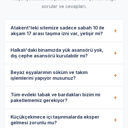
sorular ve cevapları.
Atakent'teki sitemize sadece sabah 10 ile
akşam 17 arası taşıma izni var, yetişir mi?
Evet, kesinlikle yetişir. Site kuralları gereği zamanın
Halkalı'daki binamızda yük asansörü yok,
kısıtlı olduğu durumlarda personel sayımızı artırıyor ve
dış cephe asansörü kurulabilir mi?
dış cephe asansörü desteğiyle tüm taşınma ve
kurulum işlemini belirlenen süre zarfında tamamlıyoruz.
Binanızın önünde asansör kamyonunun yanaşabileceği
Beyaz eşyalarımın söküm ve takım
uygun alan varsa ve balkon/pencere hizasında engel
işlemlerini yapıyor musunuz?
yoksa 18. kata kadar dış cephe asansörü kurabiliyoruz.
Uygunluğu eksperimiz ücretsiz tespit eder.
Evet, bünyemizdeki ustalar çamaşır makinesi, bulaşık
Tüm evdeki tabak ve bardakları bizim mi
makinesi ve standart fırınların elektrik ve su
paketlememiz gerekiyor?
tesisatlarından ayrılmasını, yeni evinizde ise hazır
durumdaki tesisatlara tekrar bağlanmasını yapmaktadır.
Eğer 'Anahtar Teslim VIP Nakliye' paketimizi
Küçükçekmece içi taşınmalarda eksper
seçerseniz hiçbir şeye dokunmanıza gerek kalmaz.
gelmesi zorunlu mu?
Tüm mutfak eşyalarınız, porselenleriniz ve