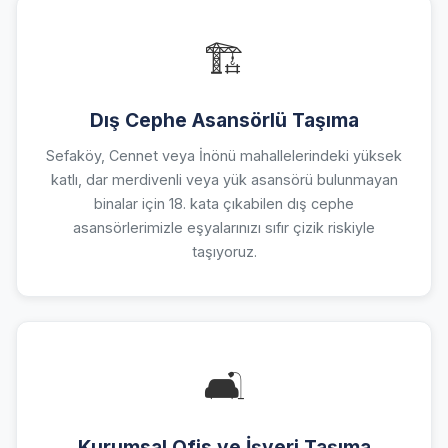
🏗️
Dış Cephe Asansörlü Taşıma
Sefaköy, Cennet veya İnönü mahallelerindeki yüksek
katlı, dar merdivenli veya yük asansörü bulunmayan
binalar için 18. kata çıkabilen dış cephe
asansörlerimizle eşyalarınızı sıfır çizik riskiyle
taşıyoruz.
🛋️
Kurumsal Ofis ve İşyeri Taşıma