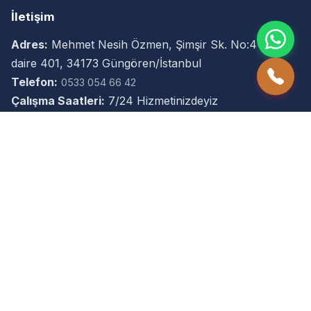
İletişim
Adres:
Mehmet Nesih Özmen, Şimşir Sk. No:4 kat 4
daire 401, 34173 Güngören/İstanbul
Telefon:
0533 054 66 42
Çalışma Saatleri:
7/24 Hizmetinizdeyiz
Popüler Hizmet Bölgelerimiz
İstanbul
Anadolu Yakası
Güngören
Bağcılar
Bahçelievler
Bakırköy
Bayrampaşa
Başakşehir
Beylikdüzü
Büyükçekmece
Avcılar
Esenyurt