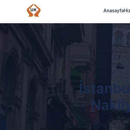
Anasayfa
Hi
İstanbu
Nakli