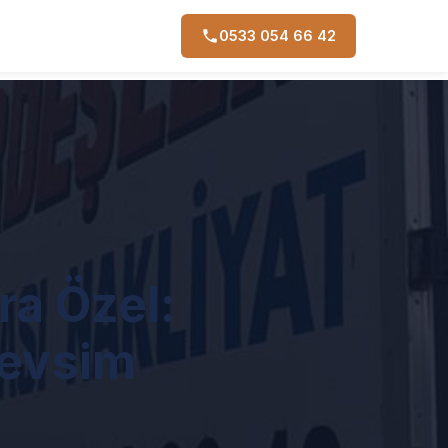
0533 054 66 42
ra Özel:
Mevsim