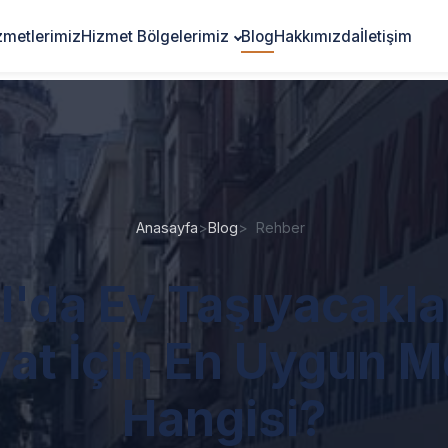
zmetlerimiz
Hizmet Bölgelerimiz
Blog
Hakkımızda
İletişim
Anasayfa
>
Blog
>
Rehber
l'da Ev Taşıyacakla
yat İçin En Uygun 
Hangisi?