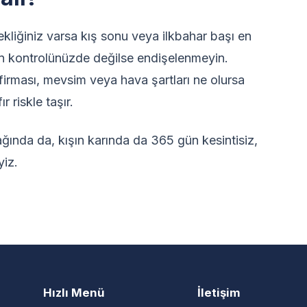
kliğiniz varsa kış sonu veya ilkbahar başı en
zin kontrolünüzde değilse endişelenmeyin.
firması, mevsim veya hava şartları ne olursa
r riskle taşır.
ğında da, kışın karında da 365 gün kesintisiz,
yiz.
Hızlı Menü
İletişim